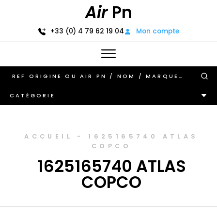
Air
Pn
+33 (0) 4 79 62 19 04
Mon compte
CATÉGORIE
ACCUEIL
-
1625165740 ATLAS
COPCO
1625165740 ATLAS
COPCO