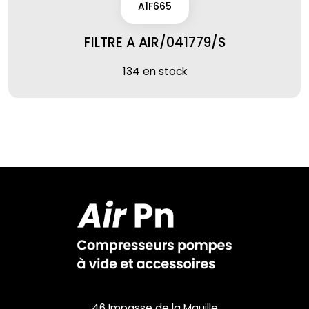
A1F665
FILTRE A AIR/041779/S
134 en stock
46 Impasse de la Mauille