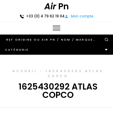
Air
Pn
+33 (0) 4 79 62 19 04
Mon compte
CATÉGORIE
ACCUEIL
-
1625430292 ATLAS
COPCO
1625430292 ATLAS
COPCO