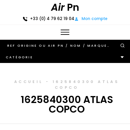
Air
Pn
+33 (0) 4 79 62 19 04
Mon compte
CATÉGORIE
ACCUEIL
-
1625840300 ATLAS
COPCO
1625840300 ATLAS
COPCO