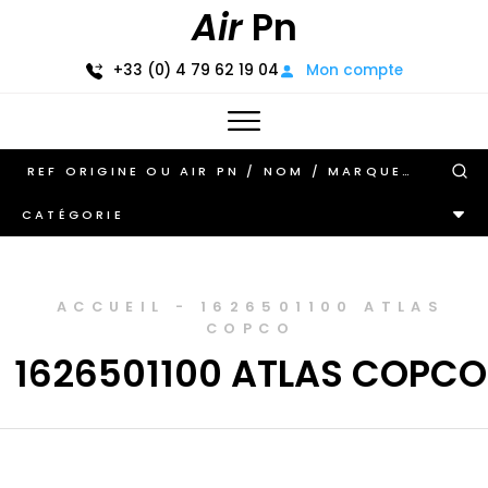
Air
Pn
+33 (0) 4 79 62 19 04
Mon compte
CATÉGORIE
ACCUEIL
-
1626501100 ATLAS
COPCO
1626501100 ATLAS COPCO