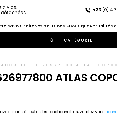
à vide, 
+33 (0) 4 7
s détachées
tre savoir-faire
Nos solutions
Boutique
Actualités 
CATÉGORIE
ACCUEIL
-
1626977800 ATLAS COPC
626977800 ATLAS COP
avoir accès à toutes les fonctionnalités, veuillez vous
conne