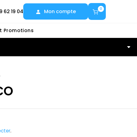
0
9 62 19 04
Mon compte
et Promotions
O
CO
cter
.