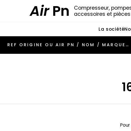
Air
Pn
Compresseur, pompes 
accessoires et pièce
La société
No
1
Pour 