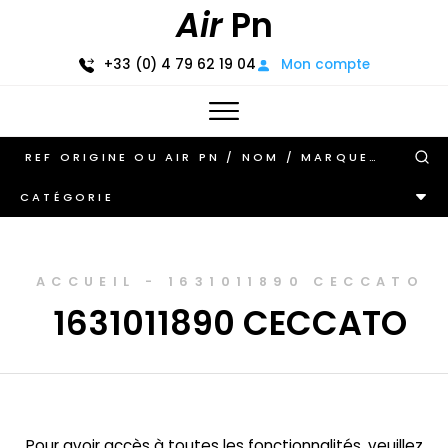
Air
Pn
+33 (0) 4 79 62 19 04
Mon compte
CATÉGORIE
ACCUEIL
-
1631011890 CECCATO
1631011890 CECCATO
Pour avoir accès à toutes les fonctionnalités, veuillez