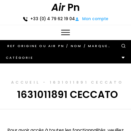
Air
Pn
+33 (0) 4 79 62 19 04
Mon compte
CATÉGORIE
ACCUEIL
-
1631011891 CECCATO
1631011891 CECCATO
Pour avoir accès à toutes les fonctionnalités, veuillez