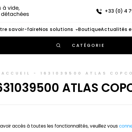
à vide, 
+33 (0) 4 7
s détachées
tre savoir-faire
Nos solutions
Boutique
Actualités 
CATÉGORIE
ACCUEIL
-
1631039500 ATLAS COPC
631039500 ATLAS COP
avoir accès à toutes les fonctionnalités, veuillez vous
conne