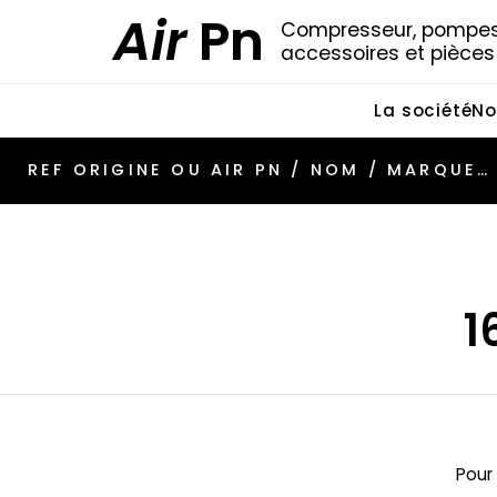
Air
Pn
Compresseur, pompes 
accessoires et pièce
La société
No
1
Pour 