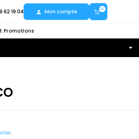
0
9 62 19 04
Mon compte
et Promotions
O
CO
cter
.