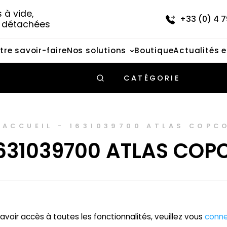
à vide, 
+33 (0) 4 7
s détachées
tre savoir-faire
Nos solutions
Boutique
Actualités 
CATÉGORIE
ACCUEIL
-
1631039700 ATLAS COPC
631039700 ATLAS COP
avoir accès à toutes les fonctionnalités, veuillez vous
conne