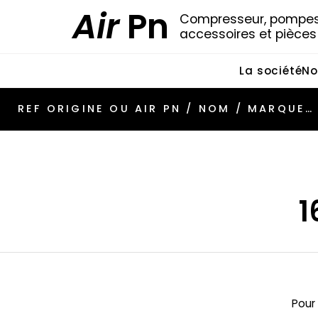
Air
Pn
Compresseur, pompes 
accessoires et pièce
La société
No
1
Pour 