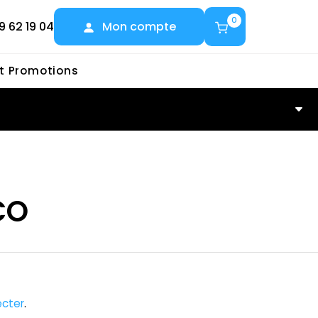
0
9 62 19 04
Mon compte
et Promotions
O
CO
cter
.