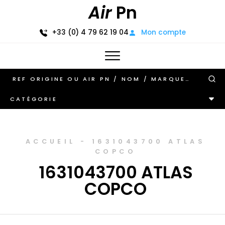
Air
Pn
+33 (0) 4 79 62 19 04
Mon compte
CATÉGORIE
ACCUEIL
-
1631043700 ATLAS
COPCO
1631043700 ATLAS
COPCO