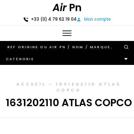
Air
Pn
+33 (0) 4 79 62 19 04
Mon compte
CATÉGORIE
ACCUEIL
-
1631202110 ATLAS
COPCO
1631202110 ATLAS COPCO