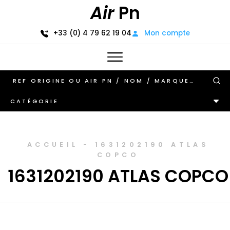
Air
Pn
+33 (0) 4 79 62 19 04
Mon compte
CATÉGORIE
ACCUEIL
-
1631202190 ATLAS
COPCO
1631202190 ATLAS COPCO