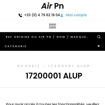
Air
Pn
+33 (0) 4 79 62 19 04
Mon compte
CATÉGORIE
ACCUEIL
-
17200001 ALUP
17200001 ALUP
Pour avoir accès à toutes les fonctionnalités, veuillez