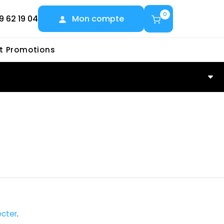
0
9 62 19 04
Mon compte
et Promotions
cter
.