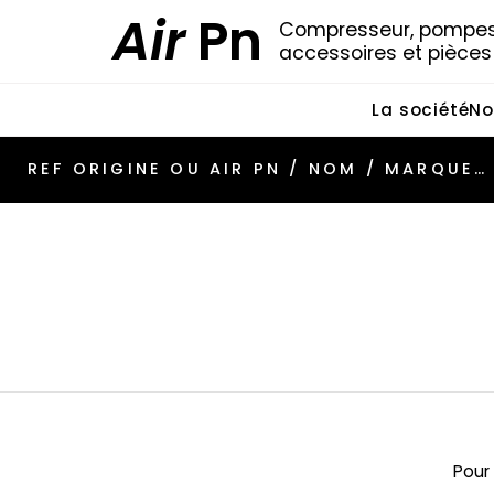
Air
Pn
Compresseur, pompes 
accessoires et pièce
La société
No
Pour 