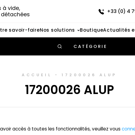
à vide, 
+33 (0) 4 7
s détachées
tre savoir-faire
Nos solutions
Boutique
Actualités 
CATÉGORIE
ACCUEIL
-
17200026 ALUP
17200026 ALUP
avoir accès à toutes les fonctionnalités, veuillez vous
conne