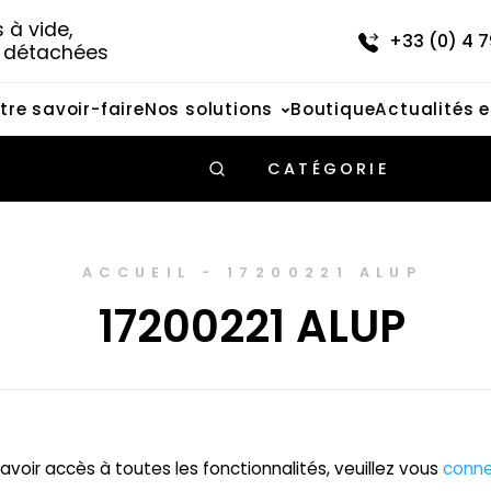
à vide, 
+33 (0) 4 7
s détachées
tre savoir-faire
Nos solutions
Boutique
Actualités 
CATÉGORIE
ACCUEIL
-
17200221 ALUP
17200221 ALUP
avoir accès à toutes les fonctionnalités, veuillez vous
conne