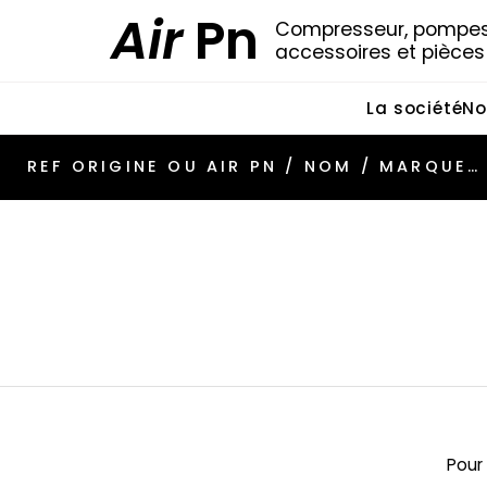
Air
Pn
Compresseur, pompes 
accessoires et pièce
La société
No
Pour 