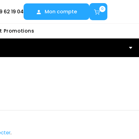
0
9 62 19 04
Mon compte
et Promotions
cter
.