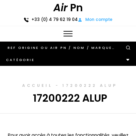
Air
Pn
+33 (0) 4 79 62 19 04
Mon compte
CATÉGORIE
ACCUEIL
-
17200222 ALUP
17200222 ALUP
Pour avoir accès à toutes les fonctionnalités, veuillez