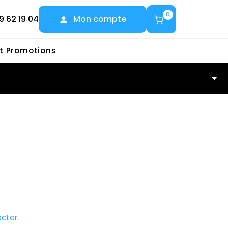
0
9 62 19 04
Mon compte
et Promotions
cter
.