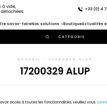
à vide, 
+33 (0) 4 7
s détachées
tre savoir-faire
Nos solutions
Boutique
Actualités 
CATÉGORIE
ACCUEIL
-
17200329 ALUP
17200329 ALUP
avoir accès à toutes les fonctionnalités, veuillez vous
conne