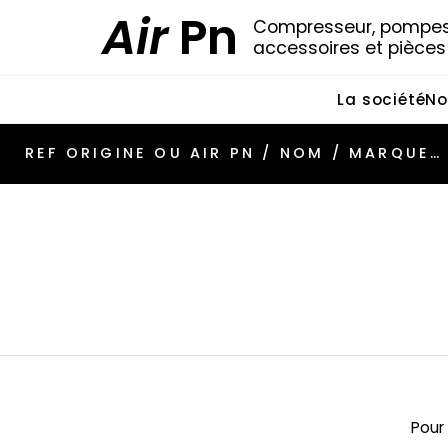
Air
Pn
Compresseur, pompes 
accessoires et pièce
La société
No
Pour 