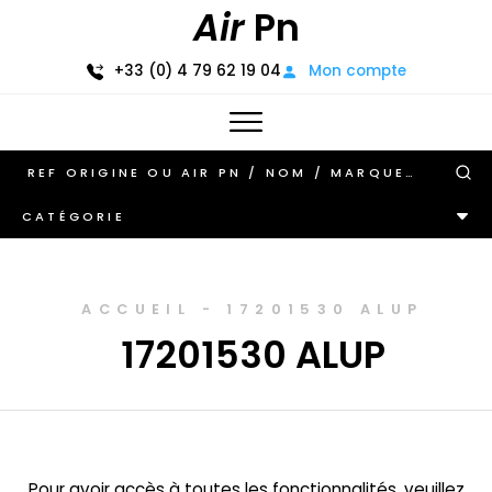
Air
Pn
+33 (0) 4 79 62 19 04
Mon compte
CATÉGORIE
ACCUEIL
-
17201530 ALUP
17201530 ALUP
Pour avoir accès à toutes les fonctionnalités, veuillez