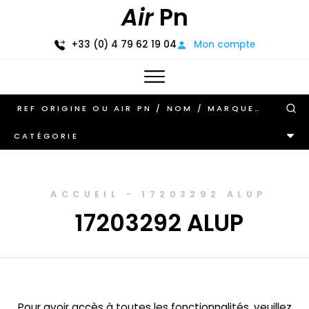
Air
Pn
+33 (0) 4 79 62 19 04
Mon compte
CATÉGORIE
ACCUEIL
-
17203292 ALUP
17203292 ALUP
Pour avoir accès à toutes les fonctionnalités, veuillez