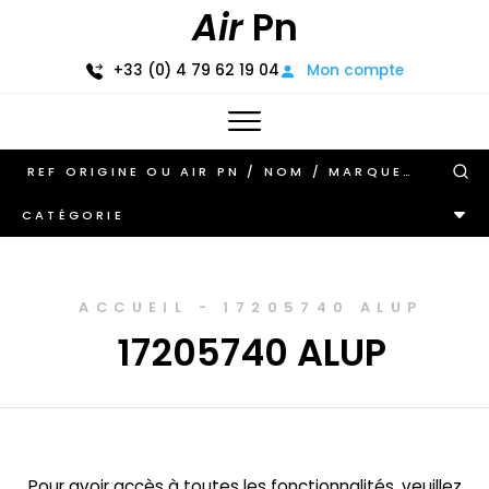
Air
Pn
+33 (0) 4 79 62 19 04
Mon compte
CATÉGORIE
ACCUEIL
-
17205740 ALUP
17205740 ALUP
Pour avoir accès à toutes les fonctionnalités, veuillez