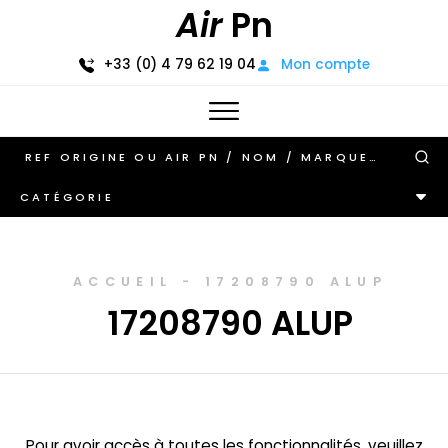
Air
Pn
+33 (0) 4 79 62 19 04
Mon compte
CATÉGORIE
ACCUEIL
-
17208790 ALUP
17208790 ALUP
Pour avoir accès à toutes les fonctionnalités, veuillez