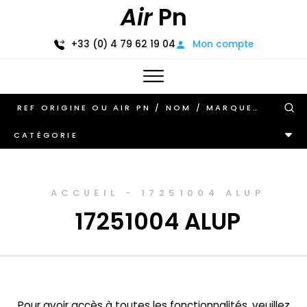
Air
Pn
+33 (0) 4 79 62 19 04
Mon compte
CATÉGORIE
ACCUEIL
-
17251004 ALUP
17251004 ALUP
Pour avoir accès à toutes les fonctionnalités, veuillez