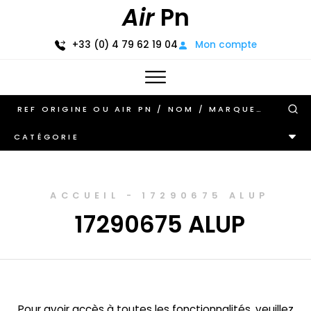
Air
Pn
+33 (0) 4 79 62 19 04
Mon compte
CATÉGORIE
ACCUEIL
-
17290675 ALUP
17290675 ALUP
Pour avoir accès à toutes les fonctionnalités, veuillez