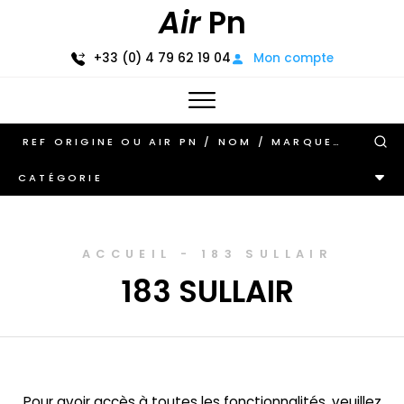
Air
Pn
+33 (0) 4 79 62 19 04
Mon compte
CATÉGORIE
ACCUEIL
-
183 SULLAIR
183 SULLAIR
Pour avoir accès à toutes les fonctionnalités, veuillez