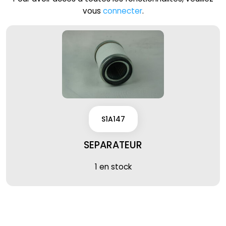
vous
connecter
.
S1A147
SEPARATEUR
1 en stock