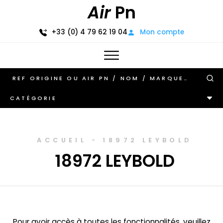
Air
Pn
+33 (0) 4 79 62 19 04
Mon compte
CATÉGORIE
ACCUEIL
-
18972 LEYBOLD
18972 LEYBOLD
Pour avoir accès à toutes les fonctionnalités, veuillez