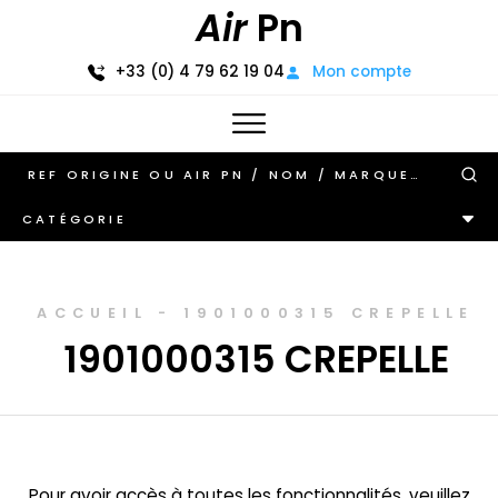
Air
Pn
+33 (0) 4 79 62 19 04
Mon compte
CATÉGORIE
ACCUEIL
-
1901000315 CREPELLE
1901000315 CREPELLE
Pour avoir accès à toutes les fonctionnalités, veuillez