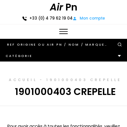
Air
Pn
+33 (0) 4 79 62 19 04
Mon compte
CATÉGORIE
ACCUEIL
-
1901000403 CREPELLE
1901000403 CREPELLE
Pour avoir accès à toutes les fonctionnalités, veuillez