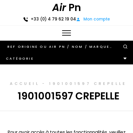
Air
Pn
+33 (0) 4 79 62 19 04
Mon compte
CATÉGORIE
ACCUEIL
-
1901001597 CREPELLE
1901001597 CREPELLE
Pour avoir accès à toutes les fonctionnalités, veuillez