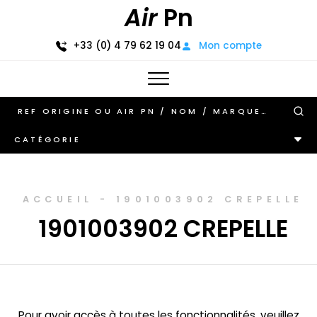
Air
Pn
+33 (0) 4 79 62 19 04
Mon compte
CATÉGORIE
ACCUEIL
-
1901003902 CREPELLE
1901003902 CREPELLE
Pour avoir accès à toutes les fonctionnalités, veuillez