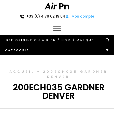
Air
Pn
+33 (0) 4 79 62 19 04
Mon compte
CATÉGORIE
ACCUEIL
-
200ECH035 GARDNER
DENVER
200ECH035 GARDNER
DENVER