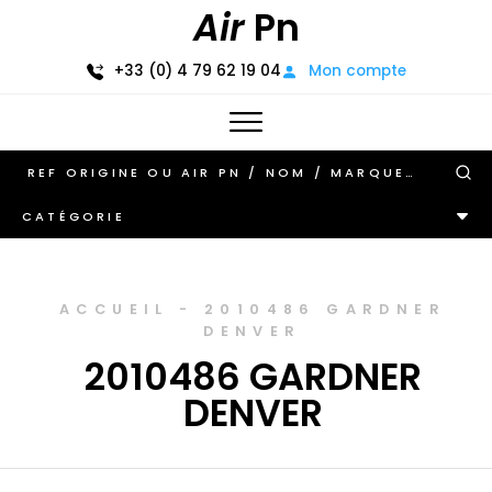
Air
Pn
+33 (0) 4 79 62 19 04
Mon compte
CATÉGORIE
ACCUEIL
-
2010486 GARDNER
DENVER
2010486 GARDNER
DENVER