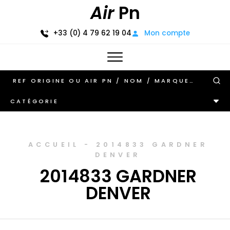
Air
Pn
+33 (0) 4 79 62 19 04
Mon compte
CATÉGORIE
ACCUEIL
-
2014833 GARDNER
DENVER
2014833 GARDNER
DENVER