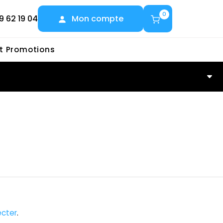
0
9 62 19 04
Mon compte
et Promotions
cter
.