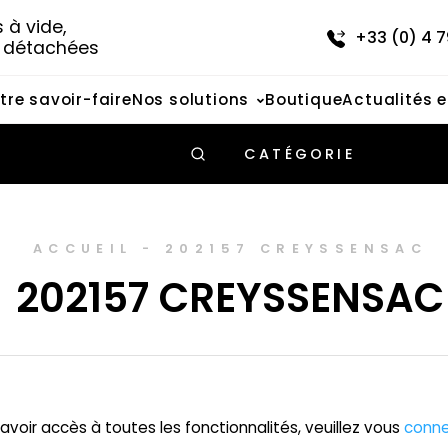
à vide, 
+33 (0) 4 7
s détachées
tre savoir-faire
Nos solutions
Boutique
Actualités 
CATÉGORIE
ACCUEIL
-
202157 CREYSSENSAC
202157 CREYSSENSAC
avoir accès à toutes les fonctionnalités, veuillez vous
conne