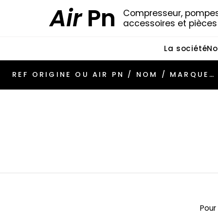
Air
Pn
Compresseur, pompes 
accessoires et pièce
La société
No
Pour 