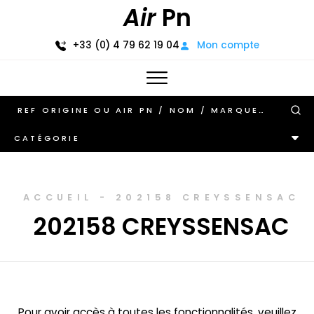
Air
Pn
+33 (0) 4 79 62 19 04
Mon compte
CATÉGORIE
ACCUEIL
-
202158 CREYSSENSAC
202158 CREYSSENSAC
Pour avoir accès à toutes les fonctionnalités, veuillez