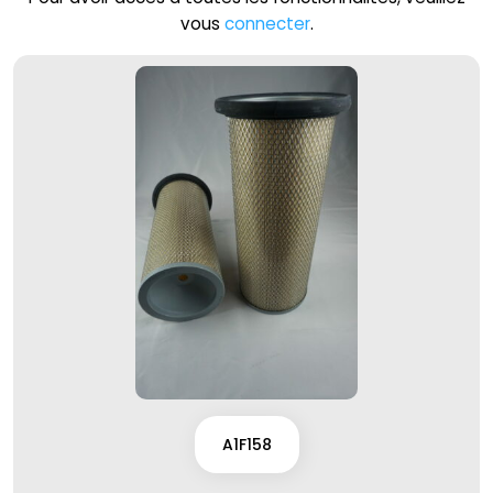
vous
connecter
.
A1F158