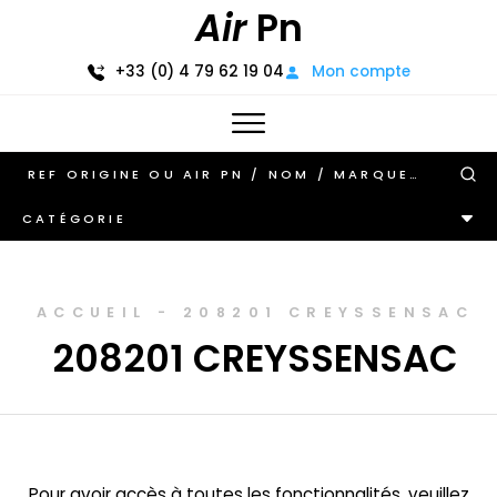
Air
Pn
+33 (0) 4 79 62 19 04
Mon compte
CATÉGORIE
ACCUEIL
-
208201 CREYSSENSAC
208201 CREYSSENSAC
Pour avoir accès à toutes les fonctionnalités, veuillez