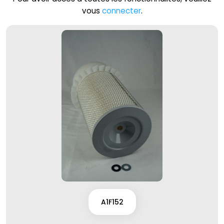
vous
connecter
.
A1F152