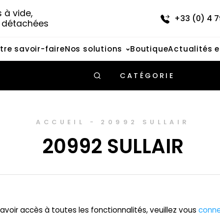
à vide, 
+33 (0) 4 7
s détachées
tre savoir-faire
Nos solutions
Boutique
Actualités 
CATÉGORIE
ACCUEIL
-
20992 SULLAIR
20992 SULLAIR
avoir accès à toutes les fonctionnalités, veuillez vous
conne