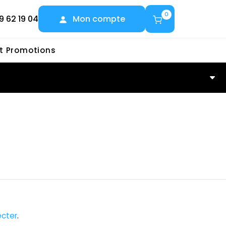
0
9 62 19 04
Mon compte
et Promotions
cter
.