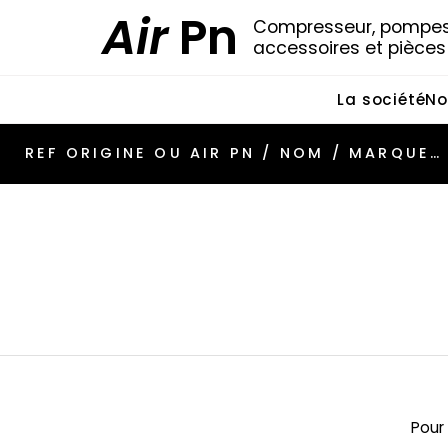
Air
Pn
Compresseur, pompes 
accessoires et pièce
La société
No
Pour 