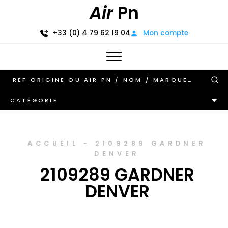
Air
Pn
+33 (0) 4 79 62 19 04
Mon compte
CATÉGORIE
ACCUEIL
-
2109289 GARDNER
DENVER
2109289 GARDNER
DENVER