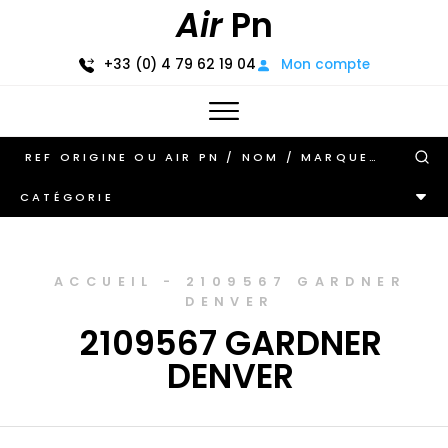
Air
Pn
+33 (0) 4 79 62 19 04
Mon compte
CATÉGORIE
ACCUEIL
-
2109567 GARDNER
DENVER
2109567 GARDNER
DENVER