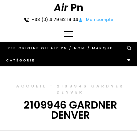
Air
Pn
+33 (0) 4 79 62 19 04
Mon compte
CATÉGORIE
ACCUEIL
-
2109946 GARDNER
DENVER
2109946 GARDNER
DENVER