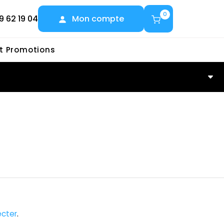
0
9 62 19 04
Mon compte
et Promotions
cter
.