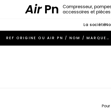
Air
Pn
Compresseur, pompes 
accessoires et pièce
La société
No
Pour 