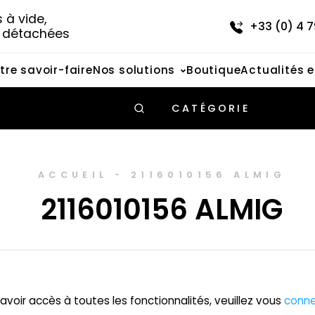
à vide, 
+33 (0) 4 7
s détachées
tre savoir-faire
Nos solutions
Boutique
Actualités 
CATÉGORIE
ACCUEIL
-
2116010156 ALMIG
2116010156 ALMIG
avoir accès à toutes les fonctionnalités, veuillez vous
conne