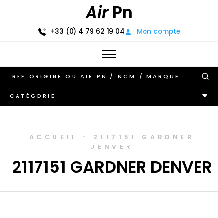
Air
Pn
+33 (0) 4 79 62 19 04
Mon compte
CATÉGORIE
ACCUEIL
-
2117151 GARDNER
DENVER
2117151 GARDNER DENVER