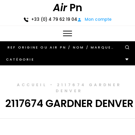
Air
Pn
+33 (0) 4 79 62 19 04
Mon compte
CATÉGORIE
ACCUEIL
-
2117674 GARDNER
DENVER
2117674 GARDNER DENVER