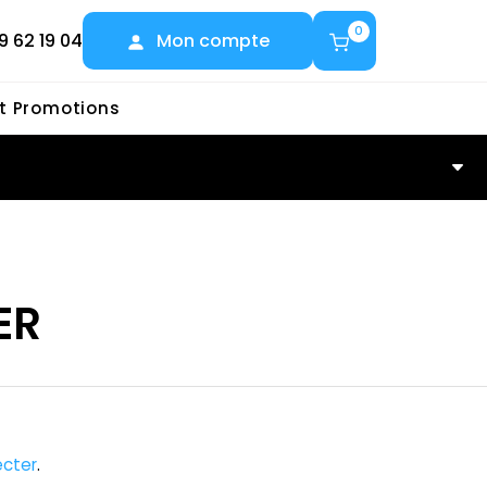
0
9 62 19 04
Mon compte
et Promotions
R
ER
cter
.