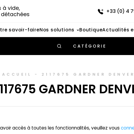
à vide, 
+33 (0) 4 7
s détachées
tre savoir-faire
Nos solutions
Boutique
Actualités 
CATÉGORIE
ACCUEIL
-
2117675 GARDNER DENVE
117675 GARDNER DENV
avoir accès à toutes les fonctionnalités, veuillez vous
conne