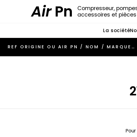
Air
Pn
Compresseur, pompes 
accessoires et pièce
La société
No
2
Pour 