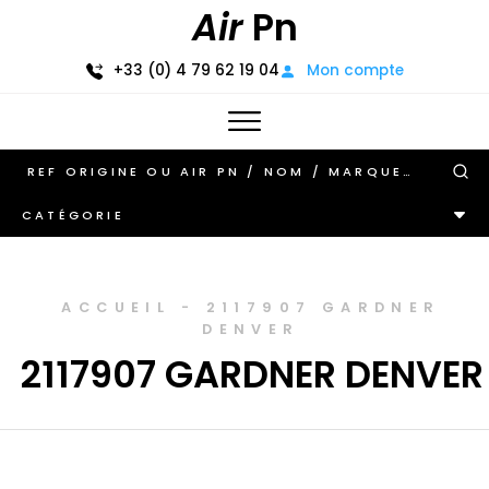
Air
Pn
+33 (0) 4 79 62 19 04
Mon compte
CATÉGORIE
ACCUEIL
-
2117907 GARDNER
DENVER
2117907 GARDNER DENVER