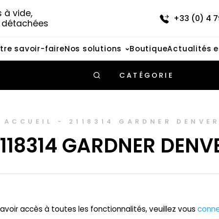
à vide, 
+33 (0) 4 7
s détachées
tre savoir-faire
Nos solutions
Boutique
Actualités 
CATÉGORIE
ACCUEIL
-
2118314 GARDNER DENVE
118314 GARDNER DENV
avoir accès à toutes les fonctionnalités, veuillez vous
conne