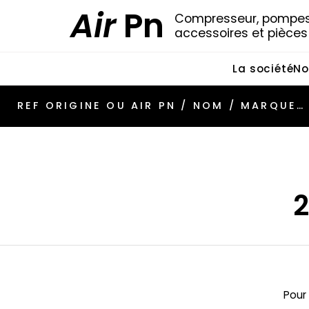
Air
Pn
Compresseur, pompes 
accessoires et pièce
La société
No
2
Pour 