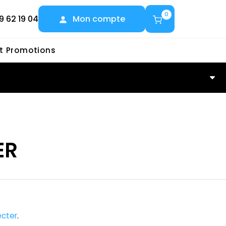
0
9 62 19 04
Mon compte
et Promotions
R
ER
cter
.