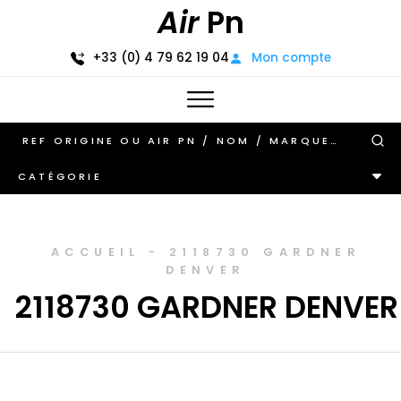
Air
Pn
+33 (0) 4 79 62 19 04
Mon compte
CATÉGORIE
ACCUEIL
-
2118730 GARDNER
DENVER
2118730 GARDNER DENVER