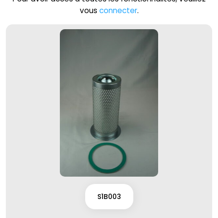
vous
connecter
.
S1B003