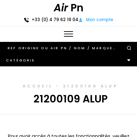
Air
Pn
+33 (0) 4 79 62 19 04
Mon compte
CATÉGORIE
ACCUEIL
-
21200109 ALUP
21200109 ALUP
Pour avoir accès à toutes les fonctionnalités, veuillez