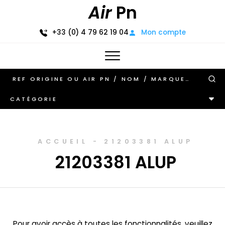
Air
Pn
+33 (0) 4 79 62 19 04
Mon compte
CATÉGORIE
ACCUEIL
-
21203381 ALUP
21203381 ALUP
Pour avoir accès à toutes les fonctionnalités, veuillez