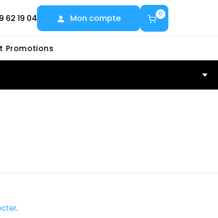
0
9 62 19 04
Mon compte
et Promotions
cter
.