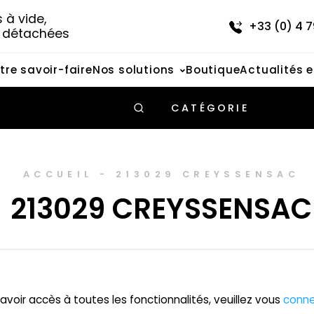
à vide, 
+33 (0) 4 7
s détachées
tre savoir-faire
Nos solutions
Boutique
Actualités 
CATÉGORIE
ACCUEIL
-
213029 CREYSSENSAC
213029 CREYSSENSAC
avoir accès à toutes les fonctionnalités, veuillez vous
conne