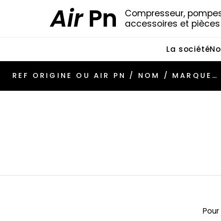
Air
Pn
Compresseur, pompes 
accessoires et pièce
La société
No
Pour 