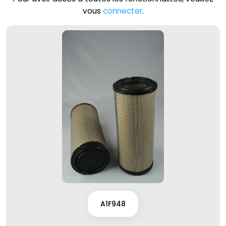
vous
connecter
.
A1F948