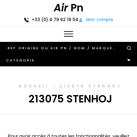
Air
Pn
+33 (0) 4 79 62 19 04
Mon compte
CATÉGORIE
ACCUEIL
-
213075 STENHOJ
213075 STENHOJ
Pour avoir accès à toutes les fonctionnalités, veuillez